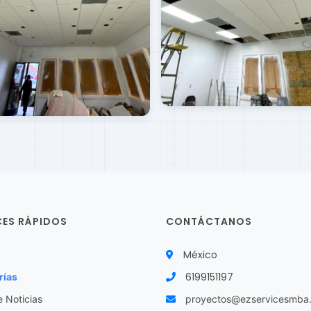
CES RÁPIDOS
CONTÁCTANOS
México
6199151197
rías
e Noticias
proyectos@ezservicesmba